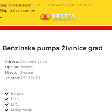
Hifa d.o.o Tešanj - Sa nama ste uvijek na dobitku !
Skip to navigation
Skip to main content
Benzinska pumpa Živinice grad
Adresa:
Oslobođenja bb
Općina:
Živinice
Mjesto:
Živinice
Telefon:
035 774 111
Benzin
Dizel
LPG
Maloprodaja