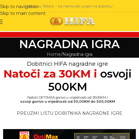
Hifa d.o.o Tešanj - Sa nama ste uvijek na dobitku !
Skip to navigation
Skip to main content
NAGRADNA IGRA
Home
Nagradna igra
Dobitnici HIFA nagradne igre
Natoči za 30KM i
osvoji
500KM
Natoči OPTIMAX gorivo u vrijednosti od 30,00KM i
osvoji gorivo u vrijednosti od 50,00KM do 500,00KM
PREUZMI LISTU DOBITNIKA NAGRADNE IGRE