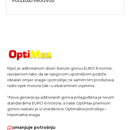
POGLEDAJ PROIZVOD
Riječ je aditiviranom dizel i benzin gorivu EURO 6 norme,
razvijenom tako da se njegovom upotrebom postiže
idealan omjer snage i potrošnje, te samim tim produžava
radni vijek motora čak i u ekstremnim uvjetima.
“Nova generacija aditiviranih goriva prilagođena je novim
standardima EURO 6 motora, a naše OptiMax premium
gorivo nastalo je iz izvedenice Optimalna potrošnja –
Maximalna snaga.
smanjuje potrošnju