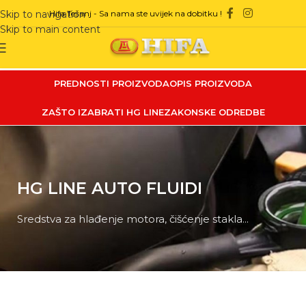
Hifa Tešanj - Sa nama ste uvijek na dobitku !
Skip to navigation
Skip to main content
PREDNOSTI PROIZVODA
OPIS PROIZVODA
ZAŠTO IZABRATI HG LINE
ZAKONSKE ODREDBE
HG LINE AUTO FLUIDI
Sredstva za hlađenje motora, čišćenje stakla...