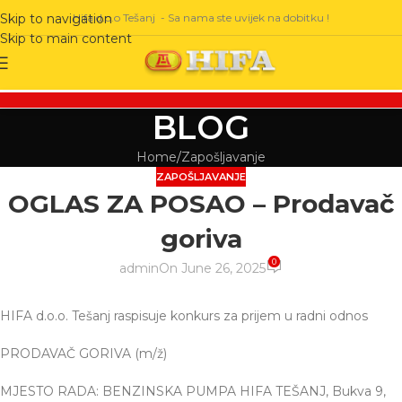
Hifa d.o.o Tešanj - Sa nama ste uvijek na dobitku !
Skip to navigation
Skip to main content
BLOG
Home
Zapošljavanje
ZAPOŠLJAVANJE
OGLAS ZA POSAO – Prodavač
goriva
0
admin
On June 26, 2025
HIFA d.o.o. Tešanj raspisuje konkurs za prijem u radni odnos
PRODAVAČ GORIVA (m/ž)
MJESTO RADA: BENZINSKA PUMPA HIFA TEŠANJ, Bukva 9,