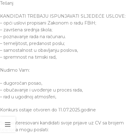
Tešanj
KANDIDATI TREBAJU ISPUNJAVATI SLJEDEĆE USLOVE:
– opći uslovi propisani Zakonom o radu FBiH;
– završena srednja škola;
– poznavanje rada na računaru.
– temeljitost, predanost poslu;
– samostalnost u obavljanju poslova,
– spremnost na timski rad,
Nudimo Vam:
– dugoročan posao,
– obučavanje i uvođenje u proces rada,
– rad u ugodnoj atmosferi,
Konkurs ostaje otvoren do 11.07.2025.godine
Svi zainteresovani kandidati svoje prijave uz CV sa brojem
telefona mogu poslati: