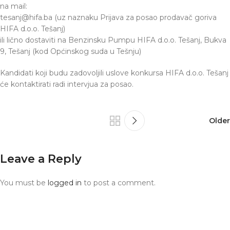
na mail:
tesanj@hifa.ba (uz naznaku Prijava za posao prodavač goriva
HIFA d.o.o. Tešanj)
ili lično dostaviti na Benzinsku Pumpu HIFA d.o.o. Tešanj, Bukva
9, Tešanj (kod Općinskog suda u Tešnju)
Kandidati koji budu zadovoljili uslove konkursa HIFA d.o.o. Tešanj
će kontaktirati radi intervjua za posao.
Older
Leave a Reply
You must be
logged in
to post a comment.