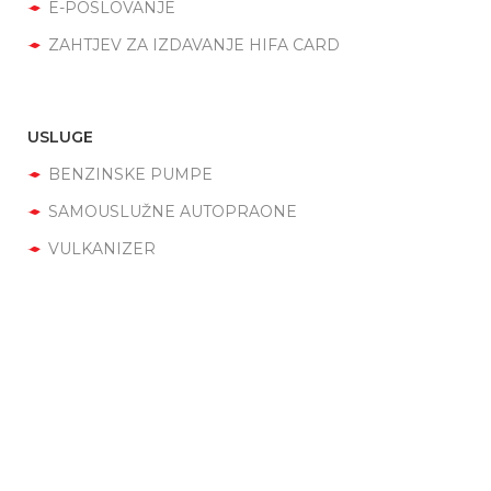
E-POSLOVANJE
ZAHTJEV ZA IZDAVANJE HIFA CARD
USLUGE
BENZINSKE PUMPE
SAMOUSLUŽNE AUTOPRAONE
VULKANIZER
SHOP
Ukratko o nama
Otvarenjam prve benziske pumpe Hifa d.o.o. Tešanj
je
zbilježila pravno registrovan početak poslovanja. Ideja
poslovanja nije zamišljena i realizovana u lokalnim okvirima,
nego na području cijele države. Tako od 1995. godine do