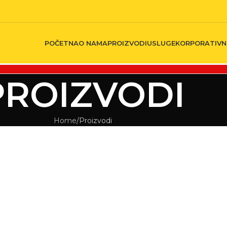
POČETNA
O NAMA
PROIZVODI
USLUGE
KORPORATIVNI
PROIZVODI
Home
Proizvodi