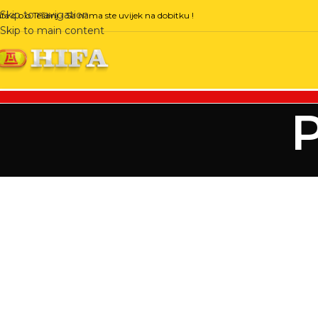
Skip to navigation
ifa d.o.o Tešanj - Sa nama ste uvijek na dobitku !
Skip to main content