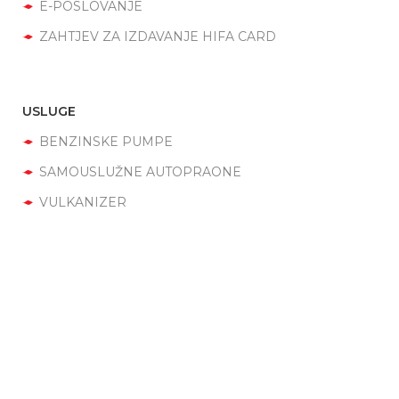
E-POSLOVANJE
ZAHTJEV ZA IZDAVANJE HIFA CARD
USLUGE
BENZINSKE PUMPE
SAMOUSLUŽNE AUTOPRAONE
VULKANIZER
SHOP
Ukratko o nama
Otvarenjam prve benziske pumpe Hifa d.o.o. Tešanj
je
zbilježila pravno registrovan početak poslovanja. Ideja
poslovanja nije zamišljena i realizovana u lokalnim okvirima,
nego na području cijele države. Tako od 1995. godine do